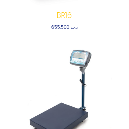
BR16
655,500
د.ت