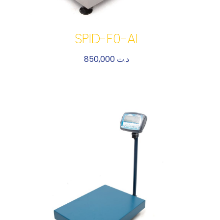
SPID-F0-AI
850,000
د.ت