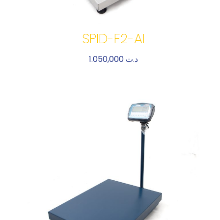
SPID-F2-AI
1.050,000
د.ت