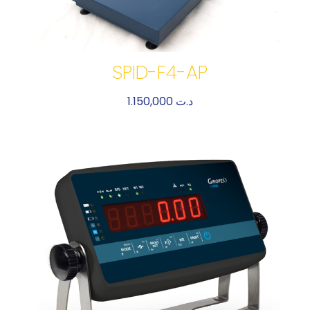
SPID-F4-AP
1.150,000
د.ت