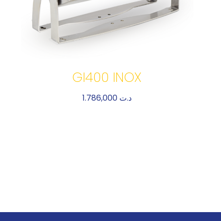
GI400 INOX
1.786,000
د.ت