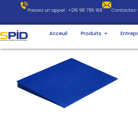
SHOP
Passez un appel : +216 98 795 169​​
Contactez-
Acceuil
Produits
Entrepr