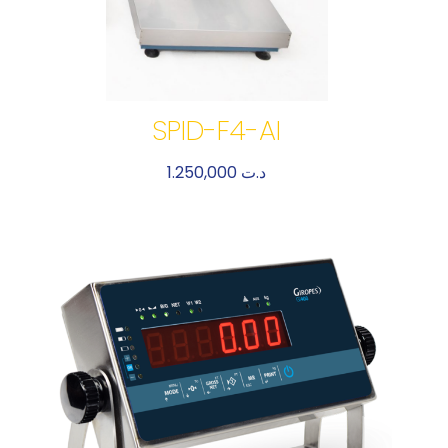
SPID-F4-AI
1.250,000
د.ت