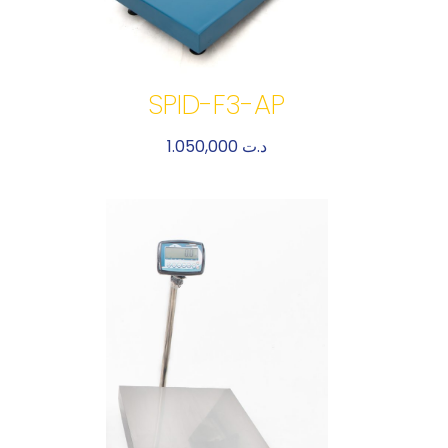
SPID-F3-AP
1.050,000
د.ت