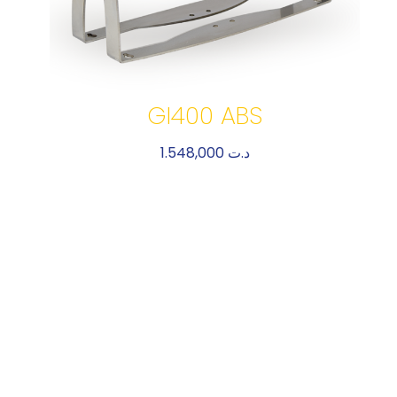
GI400 ABS
1.548,000
د.ت