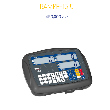
RAMPE-1515
450,000
د.ت