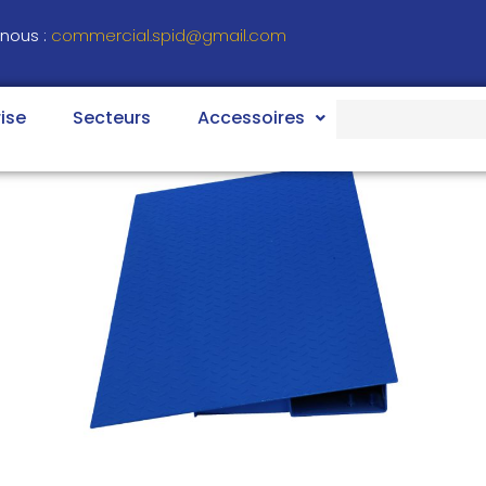
nous :
commercial.spid@gmail.com
Search
ise
Secteurs
Accessoires
for: