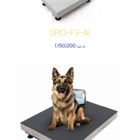
SPID-F3-AI
1.150,000
د.ت