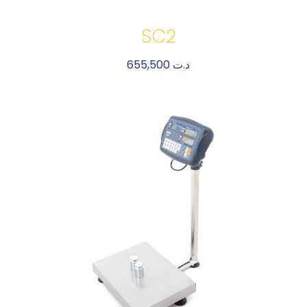
SC2
655,500
د.ت