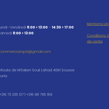
Mentions Lé
Lundi -Vendredi
8:00 > 13:00
–
14:30 > 17:00
Samedi
8:00 > 13:00
Conditions 
de vente
commercial.spid@gmail.com
Route de M’Saken Souk Lahad 4061 Sousse
Tunis
+216 73 235 127 | +216 98 795 169