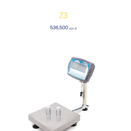
Z3
536,500
د.ت