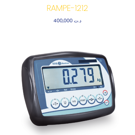
RAMPE-1212
400,000
د.ت