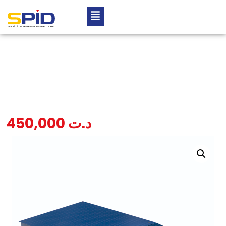
450,000
د.ت