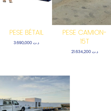
PESE BÉTAIL
PESE CAMION-
15T
3.690,000
د.ت
21.634,200
د.ت