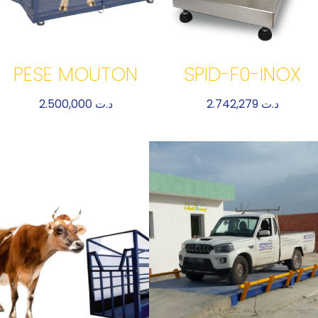
PESE MOUTON
SPID-F0-INOX
2.500,000
د.ت
2.742,279
د.ت