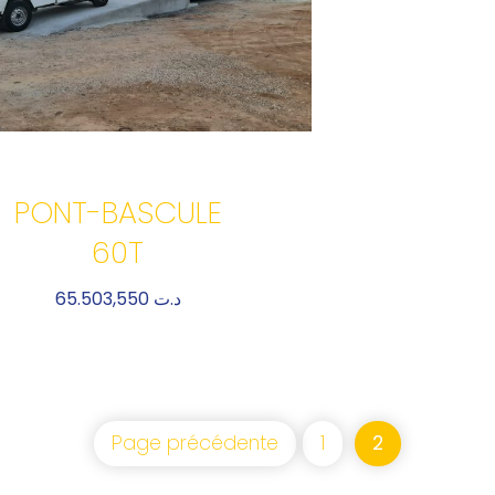
PONT-BASCULE
60T
65.503,550
د.ت
Page précédente
1
2