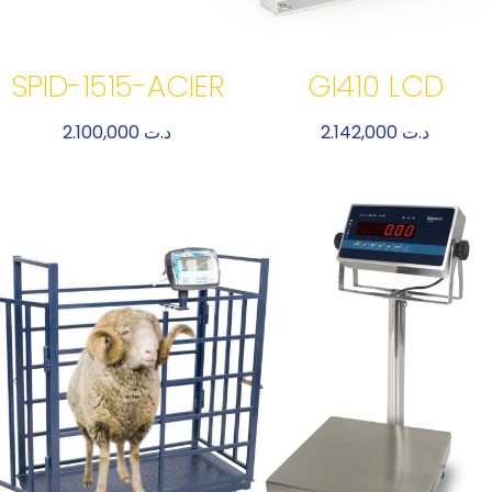
SPID-1515-ACIER
GI410 LCD
2.100,000
د.ت
2.142,000
د.ت