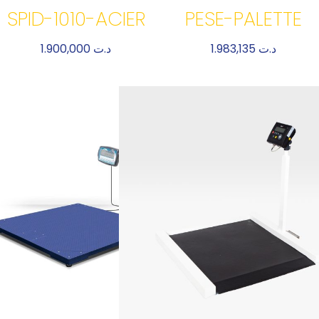
SPID-1010-ACIER
PESE-PALETTE
1.900,000
د.ت
1.983,135
د.ت