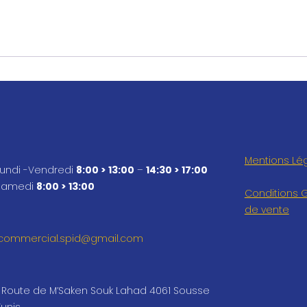
Mentions Lé
Lundi -Vendredi
8:00 > 13:00
–
14:30 > 17:00
Samedi
8:00 > 13:00
Conditions 
de vente
commercial.spid@gmail.com
Route de M’Saken Souk Lahad 4061 Sousse