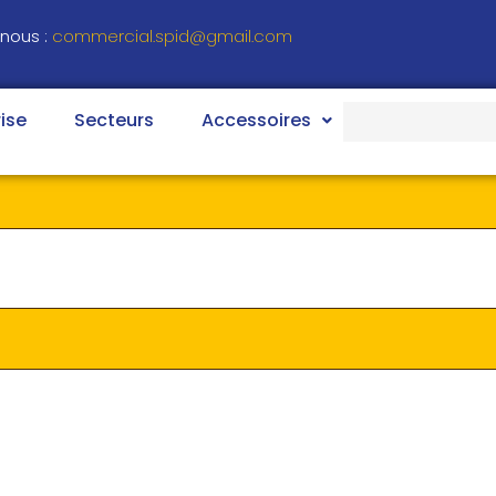
nous :
commercial.spid@gmail.com
Search
ise
Secteurs
Accessoires
for: