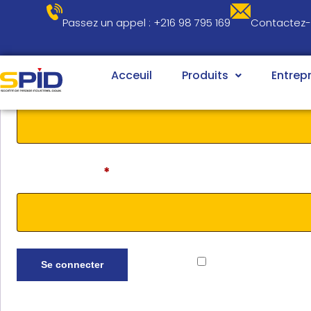
Se connecter
Passez un appel : +216 98 795 169​​
Contactez-
Acceuil
Produits
Entrepr
Identifiant ou e-mail
*
Mot de passe
*
Se connecter
Se souvenir de moi